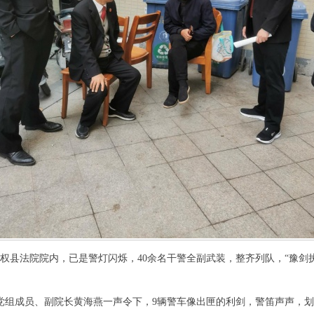
权县法院院内，已是警灯闪烁，40余名干警全副武装，整齐列队，“豫剑
组成员、副院长黄海燕一声令下，9辆警车像出匣的利剑，警笛声声，划