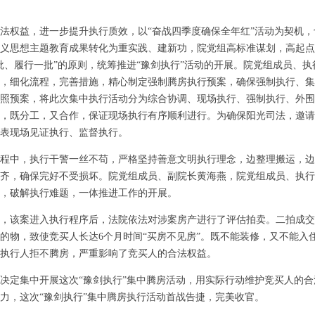
权益，进一步提升执行质效，以“奋战四季度确保全年红”活动为契机，
义思想主题教育成果转化为重实践、建新功，院党组高标准谋划，高起点
批、履行一批”的原则，统筹推进“豫剑执行”活动的开展。院党组成员、
，细化流程，完善措施，精心制定强制腾房执行预案，确保强制执行、集
照预案，将此次集中执行活动分为综合协调、现场执行、强制执行、外围
，既分工，又合作，保证现场执行有序顺利进行。为确保阳光司法，邀请
表现场见证执行、监督执行。
中，执行干警一丝不苟，严格坚持善意文明执行理念，边整理搬运，边
齐，确保完好不受损坏。院党组成员、副院长黄海燕，院党组成员、执行
，破解执行难题，一体推进工作的开展。
该案进入执行程序后，法院依法对涉案房产进行了评估拍卖。二拍成交
的物，致使竞买人长达6个月时间“买房不见房”。既不能装修，又不能入
执行人拒不腾房，严重影响了竞买人的合法权益。
定集中开展这次“豫剑执行”集中腾房活动，用实际行动维护竞买人的合
力，这次“豫剑执行”集中腾房执行活动首战告捷，完美收官。