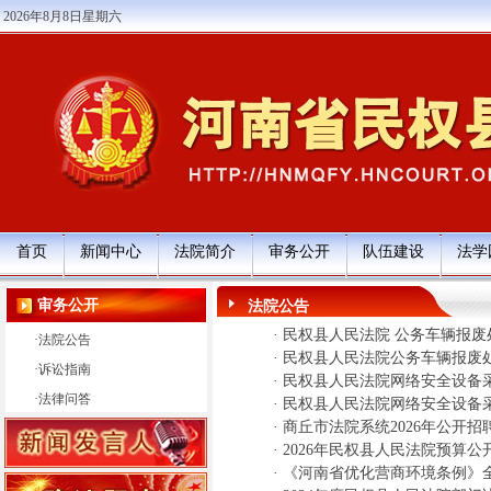
2026年8月8日星期六
首页
新闻中心
法院简介
审务公开
队伍建设
法学
审务公开
法院公告
·
民权县人民法院 公务车辆报废
·
法院公告
·
民权县人民法院公务车辆报废
·
诉讼指南
·
民权县人民法院网络安全设备
·
法律问答
·
民权县人民法院网络安全设备
·
商丘市法院系统2026年公开招
·
2026年民权县人民法院预算公
·
《河南省优化营商环境条例》