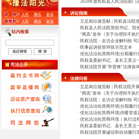
·
2024年度民权县人民法院部门
诉讼指南
人民
腾讯
新浪
·
立足岗位做贡献 | 民权县法
人民
腾讯
新浪
·
民权县人民法院党组书记、院
站内检索
·
“两高”发布《关于办理拒不执
·
民权法院：走访企业解纠纷 司
·
民事起诉状答辩状示范文本
·
优化法治化营商环境|分期履行
·
民权县委副书记、县长王景义
司法公开
·
民权法院开展“学雷锋”法律咨
法律问答
·
立足岗位做贡献 | 民权法院开
·
“两高”发布《关于办理拒不执
·
民权法院：走访企业解纠纷 司
·
优化法治化营商环境|分期履行
·
优化法治化营商环境|供暖管道
·
优化法治化营商环境｜执行过
·
民权县委副书记、县长王景义
·
民权法院开展诚信和自动履行