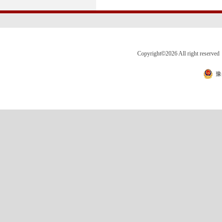
Copyright
©
2026 All right 
豫