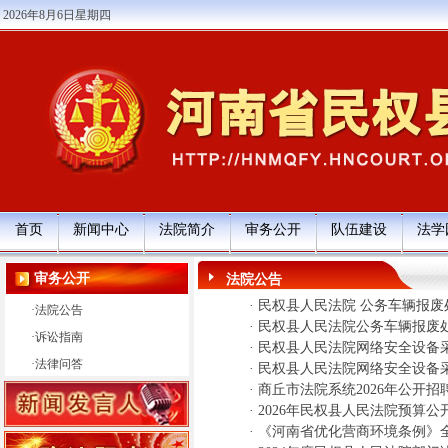
2026年8月6日星期四
首页
新闻中心
法院简介
审务公开
队伍建设
法学
审务公开
法院公告
·
民权县人民法院 公务车辆报废
·
法院公告
·
民权县人民法院公务车辆报废
·
诉讼指南
·
民权县人民法院网络安全设备
·
法律问答
·
民权县人民法院网络安全设备
·
商丘市法院系统2026年公开招
·
2026年民权县人民法院预算公
·
《河南省优化营商环境条例》