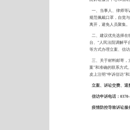
一、当事人、律师等
规范佩戴口罩，自觉与
离开，避免人员聚集。
二、建议优先选择在
台、“人民法院调解平台”微信
等方式办理立案、信访
三、关于材料邮寄，立
案”和准确的联系方式
皮上注明“申诉信访”和
立案、诉讼交费、退费等
信访申诉电话：0370-8
疫情防控导致诉讼服