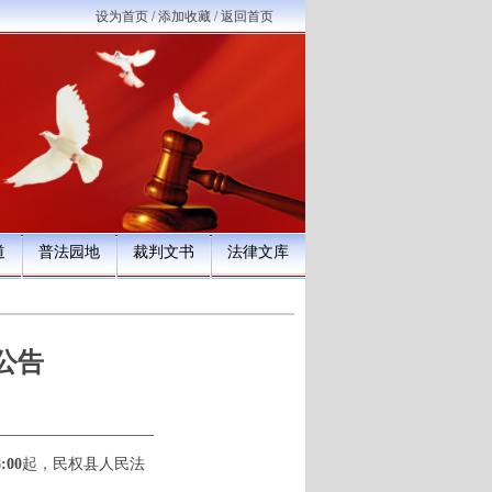
设为首页
/
添加收藏
/
返回首页
道
普法园地
裁判文书
法律文库
公告
:00
起，民权县人民法