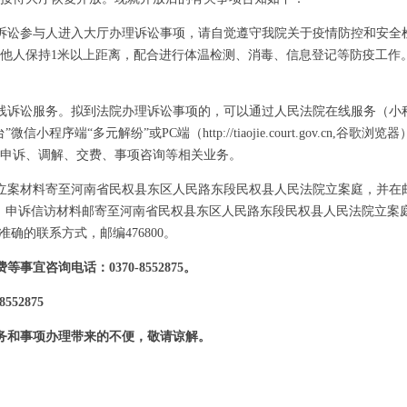
诉讼参与人进入大厅办理诉讼事项，请自觉遵守我院关于疫情防控和安全
他人保持1米以上距离，配合进行体温检测、消毒、信息登记等防疫工作
线诉讼服务。拟到法院办理诉讼事项的，可以通过人民法院在线服务（小
小程序端“多元解纷”或PC端（http://tiaojie.court.gov.cn,谷歌浏
申诉、调解、交费、事项咨询等相关业务。
案材料寄至河南省民权县东区人民路东段民权县人民法院立案庭，并在邮
。申诉信访材料邮寄至河南省民权县东区人民路东段民权县人民法院立案
准确的联系方式，邮编476800。
事宜咨询电话：0370-8552875。
552875
务和事项办理带来的不便，敬请谅解。