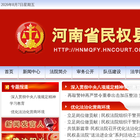
2026年8月7日星期五
首页
新闻中心
法院简介
审务公开
队伍建设
法学
专题报道
深入贯彻中央八项规定精神学习教
·
再敲警钟再严禁令重拳出击加压整治
·
深入贯彻中央八项规定精神
学习教育
优化法治化营商环境
·
优化法治化营商环境
·
立足岗位做贡献 | 民权法院组织干
·
立足岗位做贡献 | 民权法院组织干警
·
共筑新篇章·民权法院召开优化法治化
·
民权县法院“送法进企业”系列活动之