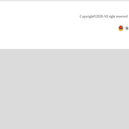
Copyright
©
2026 All right 
豫