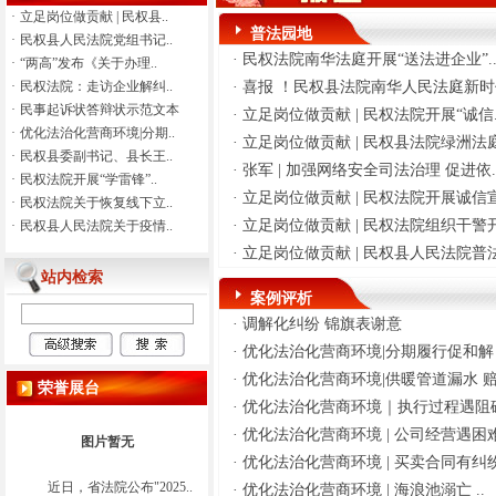
置，最高价者成交。三、参与公
·
立足岗位做贡献 | 民权县..
普法园地
司资格要求（一）具备有效期内
·
民权县人民法院党组书记..
·
民权法院南华法庭开展“送法进企业”.
的《营业执照》或《税务登记
·
“两高”发布《关于办理..
证》等合法经营证件。（二）具
·
民权法院：走访企业解纠..
·
喜报 ！民权县法院南华人民法庭新时代
有省级以上商务部门核发的《报
·
民事起诉状答辩状示范文本
·
立足岗位做贡献 | 民权法院开展“诚信.
废机动车回收拆解企业资质认定
·
优化法治化营商环境|分期..
·
立足岗位做贡献 | 民权县法院绿洲法庭
证书》。四、报名要求（一）报
·
民权县委副书记、县长王..
·
张军 | 加强网络安全司法治理 促进依.
名方式及截止时间：本次采取现
·
民权法院开展“学雷锋”..
场报名，报名地点为民权县人民
·
立足岗位做贡献 | 民权法院开展诚信宣
·
民权法院关于恢复线下立..
法院307办公室。受理时间为工作
·
立足岗位做贡献 | 民权法院组织干警开
·
民权县人民法院关于疫情..
日上午8:30-12:00，下午14:30-17:3
·
立足岗位做贡献 | 民权县人民法院普法
0；报名截止时间为2026年8月11
站内检索
日上午11:30，逾期不予受理。
案例评析
（二）报名材料：1、营业执照、
·
调解化纠纷 锦旗表谢意
资质证书复印件（加盖公章）；
2、法定代表人身份证复印件或授
·
优化法治化营商环境|分期履行促和解 .
权委托书及代理人身份证复印件
·
优化法治化营商环境|供暖管道漏水 赔.
荣誉展台
（加盖公章）；3、车辆报废处置
·
优化法治化营商环境｜执行过程遇阻碍
报价单（加盖公章并密封）五、
·
优化法治化营商环境 | 公司经营遇困难
其他事项1.搬运：竞得人负责搬运
图片暂无
所产生相关费用和搬运期间工人
·
优化法治化营商环境 | 买卖合同有纠纷
的安全责任事故责任。2.意向竞价
近日，省法院公布"2025..
·
优化法治化营商环境 | 海浪池溺亡 ..