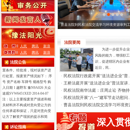
·
民权县人民法院 公务车辆报废
处置公开竞价公告 （第二次）
民权县人民法院拟对本院所属1
辆公务车辆报废处置进行公开竞
曹县法院到民权法院交流学习环境资源审判
价，内容如下：一、项目名称民
权县人民法院1辆公务车辆报废处
置竞价。二、项目概况民权县人
法院要闻
人民
腾讯
新浪
民法院现有1辆公务车辆（特种专
为进一步提升企业
人民
腾讯
新浪
业技术用车）待处置，根据《党
风险的能力，增强职工
政机关公务用车管理办法》和报
识，促进辖区内企业有
法院公告
废处置的有关规定，符合报废处
近日，民..
置条件。经批准，现对该资产进
·
民权法院行政庭开展“送法进企业”普.
行处置。报废资产情况如下： 序
号 资产名称 车牌号 规格型号 购
·
王桥法庭开展“送法进企业”普法宣讲.
入日期 1 越野车 豫N9A026 大众
·
民权法院南华法庭：庄周止讼 齐物持
途观SVW6451XED 2014-04-07
·
民权法院开展“八一”建军节走访慰问.
注：以上主要报废资产描述和相
·
曹县法院到民权法院交流学习环境资源
关材料并不构成对意向受让方的
任何承诺和保证，只是对意向受
让方了解资产现状的提示和简
深入贯
介，请以现场查勘为准。二、处
诉讼指南
置方式面向社会公开竞价报废处