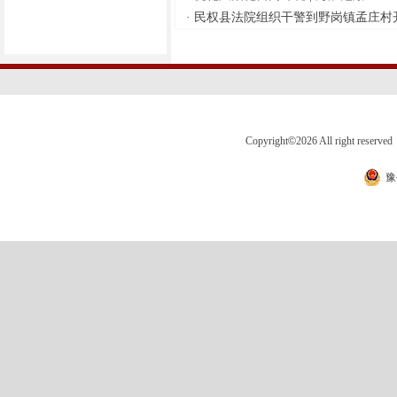
人参与交易视为已自行或委托专
·
民权县法院组织干警到野岗镇孟庄村开
业机构进行了充分详尽的尽职调
查，对转让资产的真实情况进行
了充分细致的了解。3.联系地点：
民权县人民法院。4.报名联系人及
电话：赵老师0370-8592037（工
作日办公时间可拨打咨询）。
Copyright
©
2026 All right 
民权
县人民法院
豫
资产处置小组
2026年8
月6日
·
民权县人民法院拟对本院所属1
辆公务车辆报废处置进行公开竞
价，内容如下：一、项目名称民
权县人民法院1辆公务车辆报废处
置竞价。二、项目概况民权县人
民法院现有1辆公务车辆（特种专
业技术用车）待处置，根据《党
政机关公务用车管理办法》和报