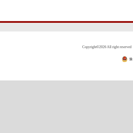
Copyright
©
2026 All right 
豫