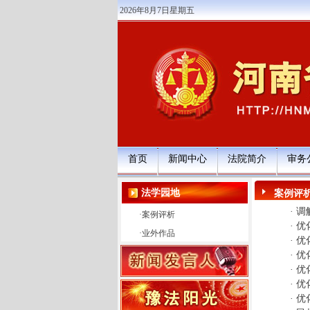
2026年8月7日星期五
首页
新闻中心
法院简介
审务
法学园地
案例评
·
调
·
案例评析
·
优
·
业外作品
·
优
·
优
·
优
·
优
·
优