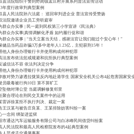
权县法院组织干警到野岗镇孟庄村开展系列普法宣传活动
023年度行政审判典型案例
权县人民法院孙六法庭： 巡回审判进企业 普法宣传受赞扬
权法院邀请企业员工旁听庭审
为群众办实事 | 民一庭到民权第三小学宣讲《民法典》
为群众办实事|真情调解化矛盾 如约履行促和谐
为群众办实事 | “当天立案当天结，感谢法官让我们能过个安心年！”
保健品当药品诈骗3万多中老年人1.23亿，主犯获刑15年！
用他人身份办理银行卡并使用构成何种犯罪
高法发布依法惩戒规避和抗拒执行典型案例
反诚信法不容 依法判决定分争
用他人身份办理银行卡并使用构成何种犯罪
华敌对势力渗透拉拢策反内地赴港学生 国家安全机关公布4起危害国家安
驶员吸毒被行拘10日 算不算旷工
空坠物对簿公堂 当庭调解修复邻里
任聚合理论在刑民交叉案件中的运用
某雷诉徐某拒不执行判决、裁定一案
告王汉某与被告庄良某、王某排除妨害纠纷一案
心一念间 绑架进监狱
阳市通达汽车运输服务有限公司与白冰峰民间借贷纠纷案
高人民法院和最高人民检察院发布的4起典型案例
告人范虎子交通肇事案