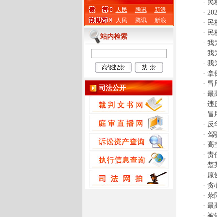
·
民
人民
腾讯
新浪
·
2
人民
腾讯
新浪
·
民
·
民
站内检索
·
我
·
我
·
我
·
拿
·
冒
司法公开
·
最
·
违
·
冒
·
反
·
驾
·
高
·
责
·
楚
·
原
·
贪
·
荥
·
最
·
被