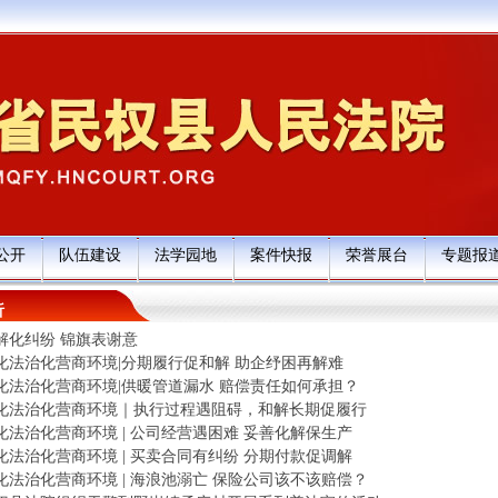
公开
队伍建设
法学园地
案件快报
荣誉展台
专题报
析
解化纠纷 锦旗表谢意
化法治化营商环境|分期履行促和解 助企纾困再解难
化法治化营商环境|供暖管道漏水 赔偿责任如何承担？
化法治化营商环境｜执行过程遇阻碍，和解长期促履行
化法治化营商环境 | 公司经营遇困难 妥善化解保生产
化法治化营商环境 | 买卖合同有纠纷 分期付款促调解
化法治化营商环境 | 海浪池溺亡 保险公司该不该赔偿？