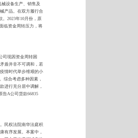
机械设备生产、销售及
机械产品。在双方履行合
2023年10月份，原
也面临资金周转压力，将
公司现因资金周转困
矛盾并非不可调和，若
疫情时代举步维艰的小
裂。综合考虑多种因素，
款进行充分居中调解，
A公司货款66835
。民权法院南华法庭积
康有序发展。本案中，