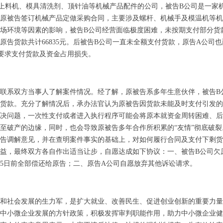
上料机、模具清洗剂、顶针油等机械产品配件的公司，被告B公司是一家
年，原被告签订机械产品定做采购合同，主要涉及螺杆、机械手及模温机等
场环境等因素的影响，被告B公司经营面临极度困难，未按期支付部分货款。
原告货款共计66835元。后被告B公司一直未全额支付货款，原告A公司
要求支付货款及资金占用损失。
联系双方当事人了解案件情况。经了解，原被告系多年生意伙伴，被告B
货款。充分了解情况后，承办法官认为原被告因货款未能及时支付引发的
决问题，一次性支付或者进入执行程序可能会将原本就资金周转困难、后
至破产的边缘，同时，也会导致原被告多年合作所积累的“友情”彻底破
告调解意见，并在查明案件事实的基础上，对如何履行合同及支付下剩货
益，最终双方各自作出适当让步，自愿达成如下协议：一、被告B公司欠原告
5月15日前全部偿还给原告；二、原告A公司自愿放弃其他诉讼请求。
和社会发展的生力军，是扩大就业、改善民生、促进创业创新的重要力量
中小微企业发展的方针政策，积极发挥审判职能作用，助力中小微企业健