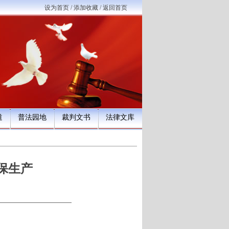
设为首页
/
添加收藏
/
返回首页
道
普法园地
裁判文书
法律文库
保生产