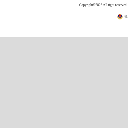
Copyright
©
2026 All right 
豫