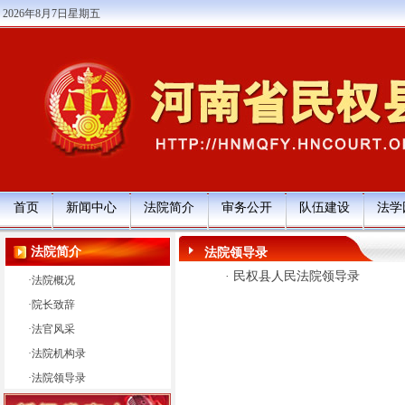
2026年8月7日星期五
首页
新闻中心
法院简介
审务公开
队伍建设
法学
法院简介
法院领导录
·
民权县人民法院领导录
·
法院概况
·
院长致辞
·
法官风采
·
法院机构录
·
法院领导录