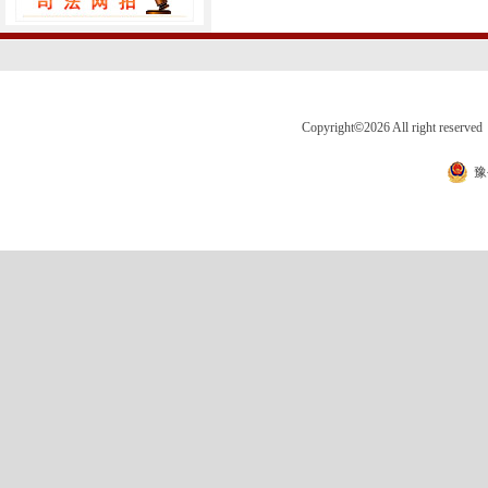
Copyright
©
2026 All right 
豫