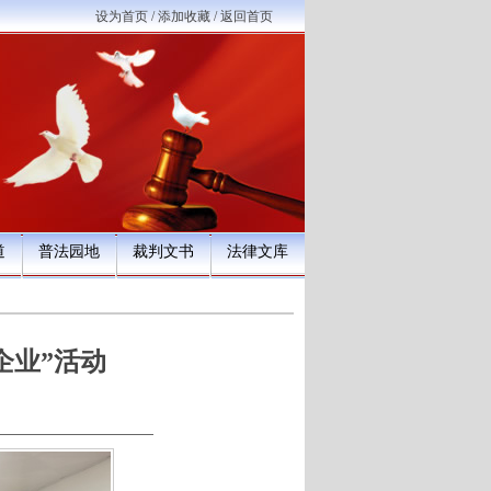
设为首页
/
添加收藏
/
返回首页
道
普法园地
裁判文书
法律文库
企业”活动