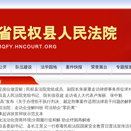
公开
队伍建设
法学园地
案件快报
荣誉展台
专题报
南
足岗位做贡献 | 民权县法院党组成员、副院长朱家重走访律师事务所征求对
权县人民法院党组书记、院长徐亚超 走访省人大代表卢海丽、张中魁
两高”发布《关于办理拒不执行判决、裁定刑事案件适用法律若干问题的解
权法院：走访企业解纠纷 司法助企“零距离”
事起诉状答辩状示范文本
化法治化营商环境|分期履行促和解 助企纾困再解难
权县委副书记、县长王景义一行察看民权法院国家安全教育日普法宣传活