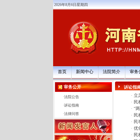
2026年8月6日星期四
首页
新闻中心
法院简介
审务
审务公开
诉讼指
·
立
·
法院公告
·
民
·
诉讼指南
·
“
·
法律问答
·
民
·
民
·
优
·
民