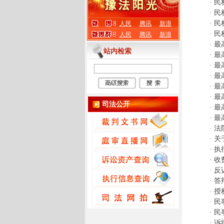
·
民
·
民
·
民
人民
腾讯
新浪
·
民
人民
腾讯
新浪
·
最
站内检索
·
最
·
最
·
最
·
最
·
最
司法公开
·
最
·
最
·
法
·
关
·
执
·
收
·
反
·
答
·
授
·
民
·
民
·
诉