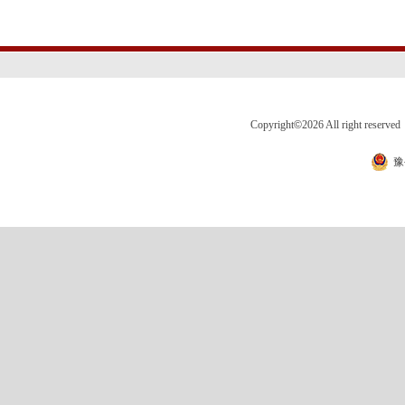
Copyright
©
2026 All right 
豫