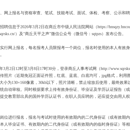
、网上报名与资格审查、笔试、技能考试、面试、体检、考察、公示和聘
于2026年3月2日在商丘市中级人民法院网站（https://hnsqzy.hncourt
w.sqrsks.cn/）及“商丘天平之声”微信公众号（微信号：sqtpzs）发布公告。
实行网上报名，每名报考人员限报考一个岗位，报名时使用的本人有效身
。
年3月2日12时至3月8日17时30分，登录商丘人事考试网（http://www.sqrs
传照片（近期免冠正面证件照，红底、蓝底、白底均可，jpg格式，利用
.6，大小为130×160像素，30kb以下，照片清晰，禁止缩放后使用，最终效
统自动审核。同时根据要求上传有效身份证、毕业证及学历认证报告（或
提交教育部出具的国外学历认证书，在职人员应聘的，还应提交由用人权
岗位进行报名，报名与考试时使用的有效期内的二代身份证（或有效期内
本人毕业证书、有效期内的二代身份证（或有效期内的临时身份证）等相