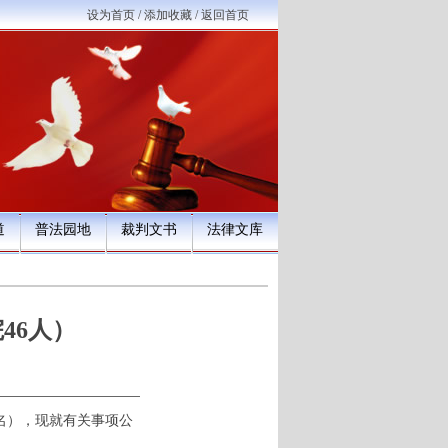
设为首页
/
添加收藏
/
返回首页
道
普法园地
裁判文书
法律文库
46人）
6名），现就有关事项公