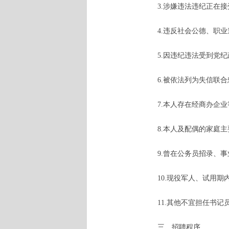
3.涉嫌违法违纪正在
4.违反社会公德、职
5.因违纪违法受到党
6.被依法列为失信联
7.本人存在经商办企
8.本人及配偶的家庭
9.曾在公务员招录、
10.现役军人、试用
11.其他不宜担任书记
三、招聘程序