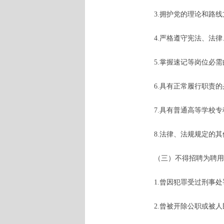
3.拥护党的理论和路
4.严格遵守宪法、法
5.掌握速记等岗位必
6.具有正常履行职责
7.具有普通高等学校
8.法律、法规规定的
（三）不得招聘为聘用
1.曾因犯罪受过刑事
2.曾被开除公职或被